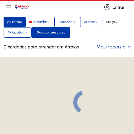
Entrar
Abri menu principal
Logo
Ir para página inicial
Entrar
Filtros
Arrendar
Herdade
Arroios
Preço
Filtros
4+ Quartos
Guardar pesquisa
Guardar pesquisa
Mais recente
0 herdades para arrendar em Arroios