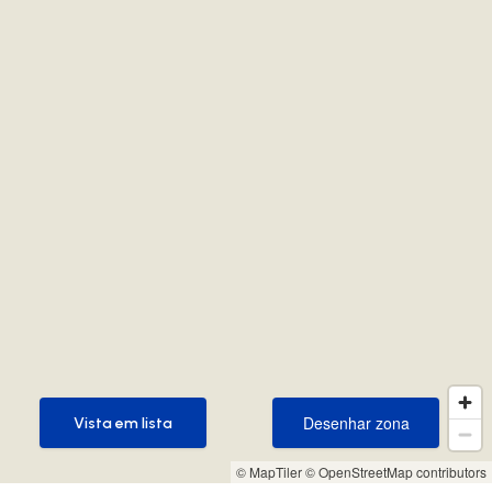
Desenhar zona
Vista em lista
Desenhar zona
Vista em lista
© MapTiler
© OpenStreetMap contributors