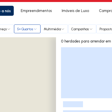
e a nós
Empreendimentos
Imóveis de Luxo
Compra
reço
5+ Quartos
Multimédia
Campanhas
Proposta
0 herdade
Lista de Imóveis
-