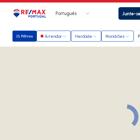
Português
Junte-s
Logo
Ir para página inicial
Arrendar
Herdade
Mondrões
P
Filtros
Filtros