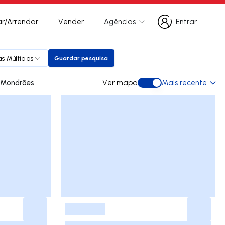
r/Arrendar
Vender
Agências
Entrar
Entrar
s Múltiplas
Guardar pesquisa
Guardar pesquisa
s para arrendar em Mondrões
Ver mapa
Mais recente
Ver mapa
-