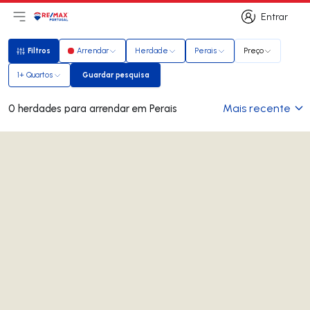
Entrar
Abri menu principal
Logo
Ir para página inicial
Entrar
Filtros
Arrendar
Herdade
Perais
Preço
Filtros
1+ Quartos
Guardar pesquisa
Guardar pesquisa
Mais recente
0 herdades para arrendar em Perais