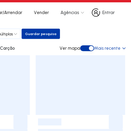
r/Arrendar
Vender
Agências
Entrar
Entrar
últiplas
Guardar pesquisa
Guardar pesquisa
para arrendar em Carção
Ver mapa
Mais recente
Ver mapa
-