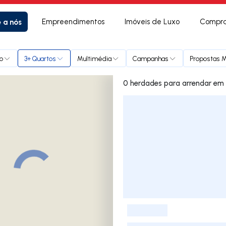
e a nós
Empreendimentos
Imóveis de Luxo
Compra
o
3+ Quartos
Multimédia
Campanhas
Propostas M
0 herdades 
Lista de Imóveis
-