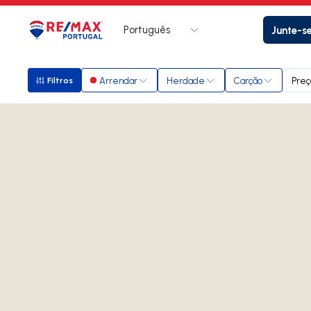
Português
Junte-s
Logo
Ir para página inicial
Arrendar
Herdade
Carção
Preç
Filtros
Filtros