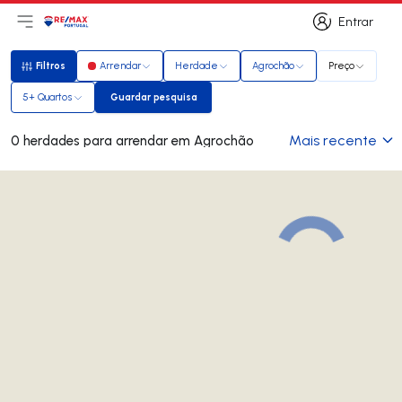
Entrar
Abri menu principal
Logo
Ir para página inicial
Entrar
Filtros
Arrendar
Herdade
Agrochão
Preço
Filtros
5+ Quartos
Guardar pesquisa
Guardar pesquisa
Mais recente
0 herdades para arrendar em Agrochão