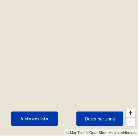
Desenhar zona
Vista em lista
Desenhar zona
Vista em lista
© MapTiler
© OpenStreetMap contributors