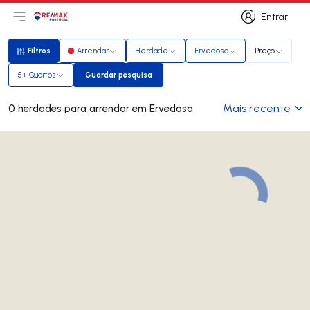
Entrar
Abri menu principal
Logo
Ir para página inicial
Entrar
Filtros
Arrendar
Herdade
Ervedosa
Preço
Filtros
5+ Quartos
Guardar pesquisa
Guardar pesquisa
Mais recente
0 herdades para arrendar em Ervedosa