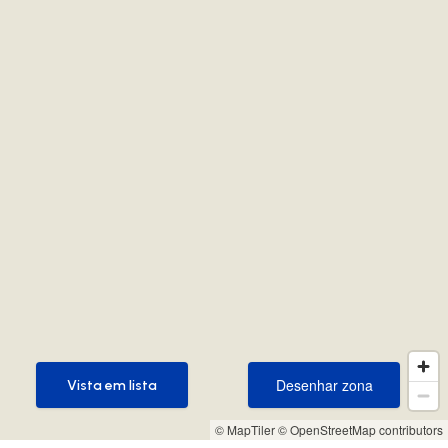
Desenhar zona
Vista em lista
Desenhar zona
Vista em lista
© MapTiler
© OpenStreetMap contributors