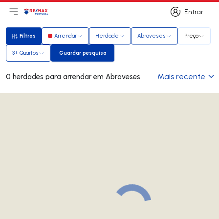
Entrar
Abri menu principal
Logo
Ir para página inicial
Entrar
Filtros
Arrendar
Herdade
Abraveses
Preço
Filtros
3+ Quartos
Guardar pesquisa
Guardar pesquisa
Mais recente
0 herdades para arrendar em Abraveses