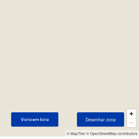
Desenhar zona
Vista em lista
Desenhar zona
Vista em lista
© MapTiler
© OpenStreetMap contributors