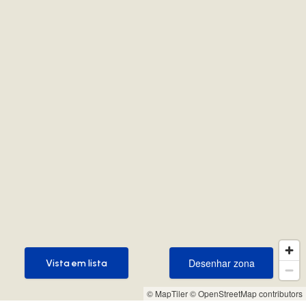
Desenhar zona
Vista em lista
Desenhar zona
Vista em lista
© MapTiler
© OpenStreetMap contributors