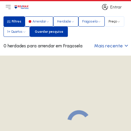
Entrar
Abri menu principal
Logo
Ir para página inicial
Entrar
Filtros
Arrendar
Herdade
Fragosela
Preço
Filtros
1+ Quartos
Guardar pesquisa
Guardar pesquisa
Mais recente
0 herdades para arrendar em Fragosela