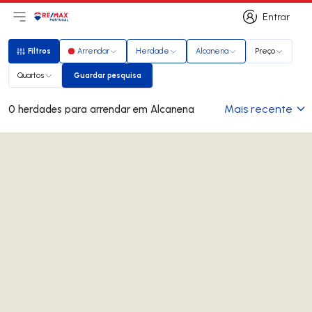
Entrar
Abri menu principal
Logo
Ir para página inicial
Entrar
Filtros
Arrendar
Herdade
Alcanena
Preço
Filtros
Quartos
Guardar pesquisa
Guardar pesquisa
Mais recente
0 herdades para arrendar em Alcanena