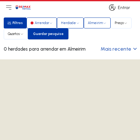
Entrar
Abri menu principal
Logo
Ir para página inicial
Entrar
Filtros
Arrendar
Herdade
Almeirim
Preço
Filtros
Quartos
Guardar pesquisa
Guardar pesquisa
Mais recente
0 herdades para arrendar em Almeirim