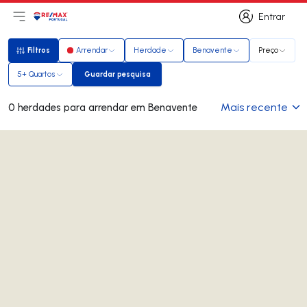
Entrar
Abri menu principal
Logo
Ir para página inicial
Entrar
Filtros
Arrendar
Herdade
Benavente
Preço
Filtros
5+ Quartos
Guardar pesquisa
Guardar pesquisa
Mais recente
0 herdades para arrendar em Benavente