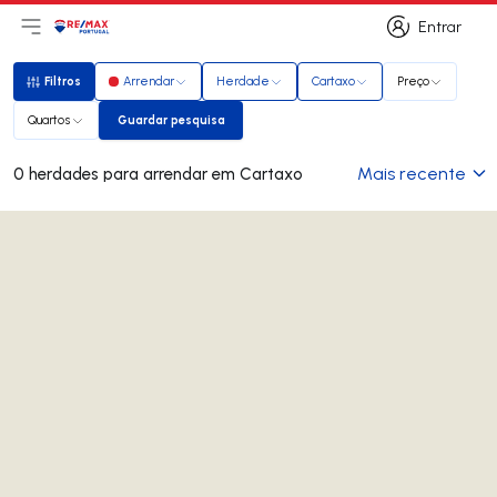
Entrar
Abri menu principal
Logo
Ir para página inicial
Entrar
Filtros
Arrendar
Herdade
Cartaxo
Preço
Filtros
Quartos
Guardar pesquisa
Guardar pesquisa
Mais recente
0 herdades para arrendar em Cartaxo