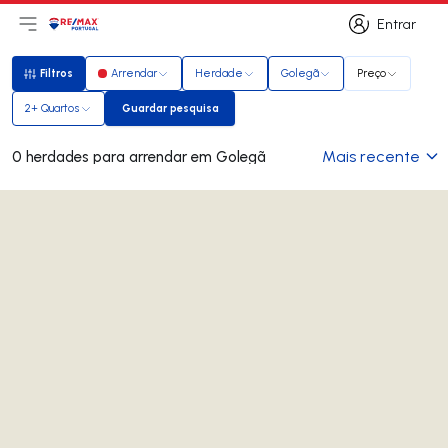
Entrar
Abri menu principal
Logo
Ir para página inicial
Entrar
Filtros
Arrendar
Herdade
Golegã
Preço
Filtros
2+ Quartos
Guardar pesquisa
Guardar pesquisa
Mais recente
0 herdades para arrendar em Golegã