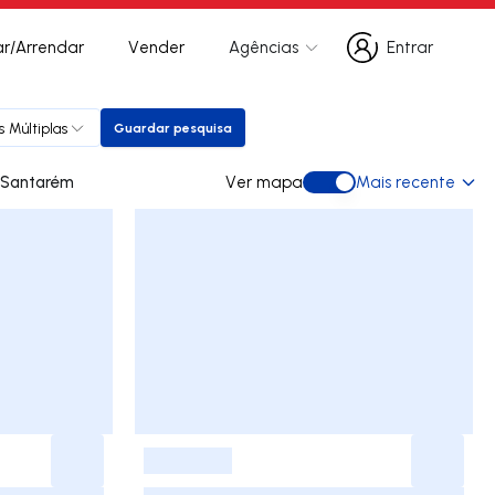
r/Arrendar
Vender
Agências
Entrar
Entrar
s Múltiplas
Guardar pesquisa
Guardar pesquisa
s para arrendar em Santarém
Ver mapa
Mais recente
Ver mapa
-