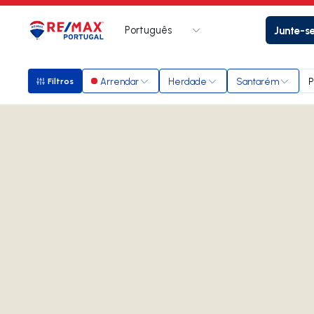
Português
Junte-s
Logo
Ir para página inicial
Arrendar
Herdade
Santarém
P
Filtros
Filtros