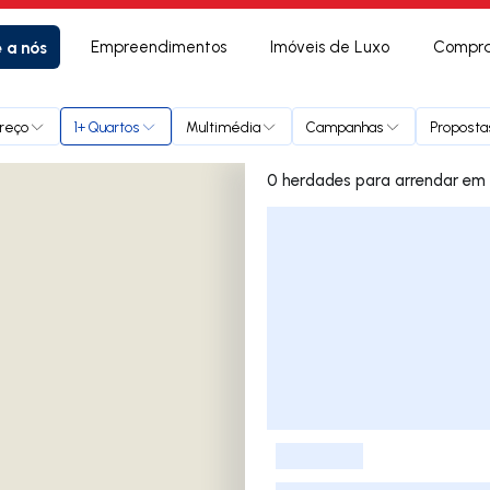
e a nós
Empreendimentos
Imóveis de Luxo
Compra
reço
1+ Quartos
Multimédia
Campanhas
Proposta
0 herdade
Lista de Imóveis
-