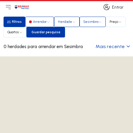
Entrar
Abri menu principal
Logo
Ir para página inicial
Entrar
Filtros
Arrendar
Herdade
Sesimbra
Preço
Filtros
Quartos
Guardar pesquisa
Guardar pesquisa
Mais recente
0 herdades para arrendar em Sesimbra