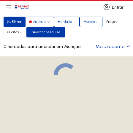
Entrar
Abri menu principal
Logo
Ir para página inicial
Entrar
Filtros
Arrendar
Herdade
Monção
Preço
Filtros
Quartos
Guardar pesquisa
Guardar pesquisa
Mais recente
0 herdades para arrendar em Monção