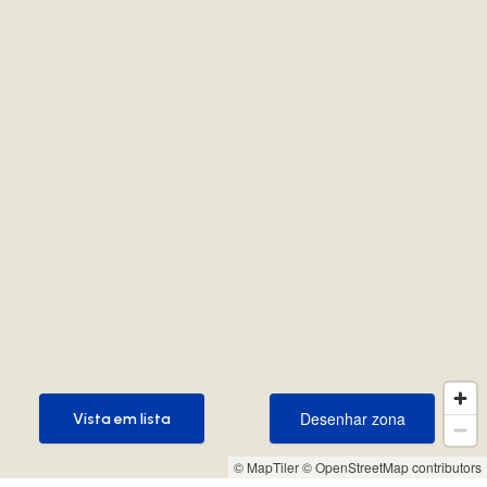
Desenhar zona
Vista em lista
Desenhar zona
Vista em lista
© MapTiler
© OpenStreetMap contributors