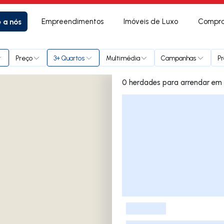
e a nós
Empreendimentos
Imóveis de Luxo
Compra
Preço
3+ Quartos
Multimédia
Campanhas
Pr
0 herda
Lista de Imóveis
-