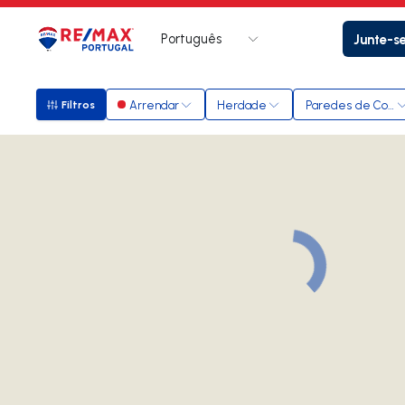
Português
Junte-s
Logo
Ir para página inicial
Arrendar
Herdade
Paredes de Coura
Filtros
Filtros