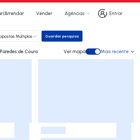
r/Arrendar
Vender
Agências
Entrar
Entrar
opostas Múltiplas
Guardar pesquisa
Guardar pesquisa
des para arrendar em Paredes de Coura
Ver mapa
Mais recente
Ver mapa
-