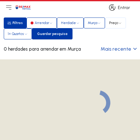
Entrar
Abri menu principal
Logo
Ir para página inicial
Entrar
Filtros
Arrendar
Herdade
Murça
Preço
Filtros
1+ Quartos
Guardar pesquisa
Guardar pesquisa
Mais recente
0 herdades para arrendar em Murça