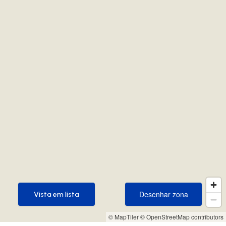
Desenhar zona
Vista em lista
Desenhar zona
Vista em lista
© MapTiler
© OpenStreetMap contributors