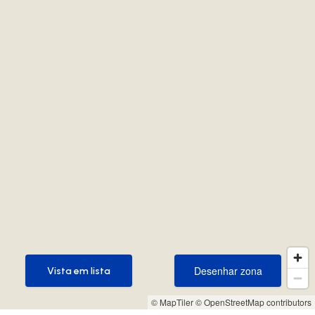
Desenhar zona
Vista em lista
Desenhar zona
Vista em lista
© MapTiler
© OpenStreetMap contributors