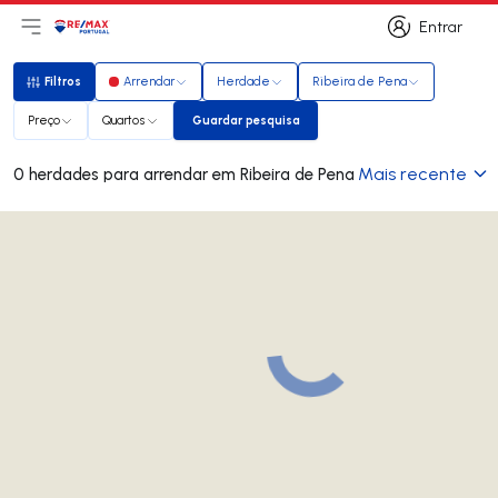
Entrar
Abri menu principal
Logo
Ir para página inicial
Entrar
Filtros
Arrendar
Herdade
Ribeira de Pena
Filtros
Preço
Quartos
Guardar pesquisa
Guardar pesquisa
Mais recente
0 herdades para arrendar em Ribeira de Pena