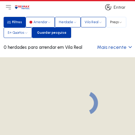
Entrar
Abri menu principal
Logo
Ir para página inicial
Entrar
Filtros
Arrendar
Herdade
Vila Real
Preço
Filtros
5+ Quartos
Guardar pesquisa
Guardar pesquisa
Mais recente
0 herdades para arrendar em Vila Real