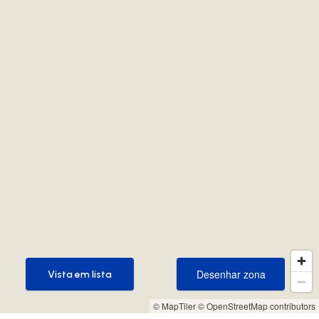
Desenhar zona
Vista em lista
Desenhar zona
Vista em lista
© MapTiler
© OpenStreetMap contributors