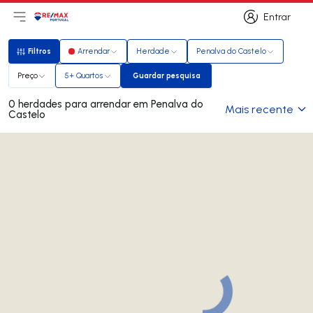
Entrar
Abri menu principal
Logo
Ir para página inicial
Entrar
Filtros
Arrendar
Herdade
Penalva do Castelo
Filtros
Preço
5+ Quartos
Guardar pesquisa
Guardar pesquisa
0 herdades para arrendar em Penalva do
Mais recente
Castelo