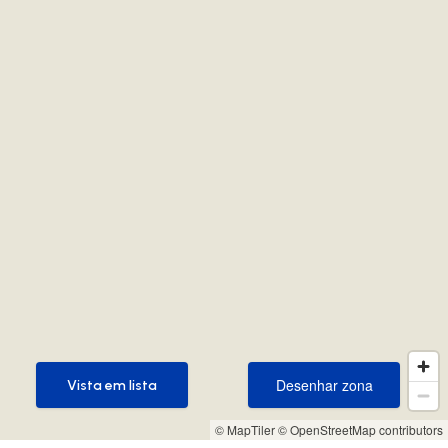
Desenhar zona
Vista em lista
Desenhar zona
Vista em lista
© MapTiler
© OpenStreetMap contributors