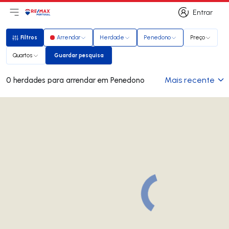
Entrar
Abri menu principal
Logo
Ir para página inicial
Entrar
Filtros
Arrendar
Herdade
Penedono
Preço
Filtros
Quartos
Guardar pesquisa
Guardar pesquisa
Mais recente
0 herdades para arrendar em Penedono