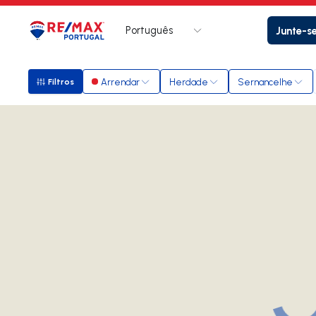
Português
Junte-s
Logo
Ir para página inicial
Arrendar
Herdade
Sernancelhe
Filtros
Filtros