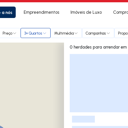
e a nós
Empreendimentos
Imóveis de Luxo
Compra
Preço
3+ Quartos
Multimédia
Campanhas
Propo
0 herdade
Lista de Imóveis
-