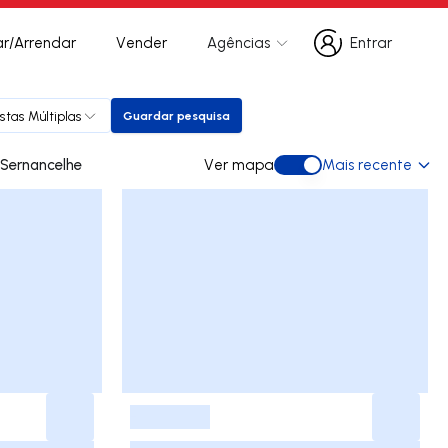
r/Arrendar
Vender
Agências
Entrar
Entrar
stas Múltiplas
Guardar pesquisa
Guardar pesquisa
s para arrendar em Sernancelhe
Ver mapa
Mais recente
Ver mapa
-