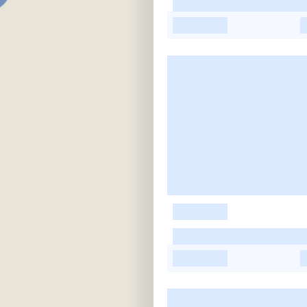
-
-
-
-
-
-
-