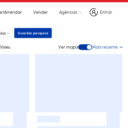
r/Arrendar
Vender
Agências
Entrar
Entrar
plas
Guardar pesquisa
Guardar pesquisa
ra arrendar em Viseu
Ver mapa
Mais recente
Ver mapa
-