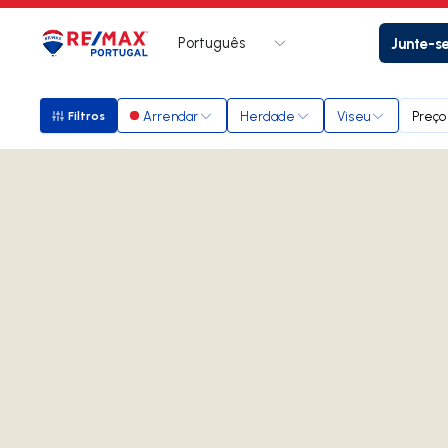
Português
Junte-s
Logo
Ir para página inicial
Arrendar
Herdade
Viseu
Preço
Filtros
Filtros