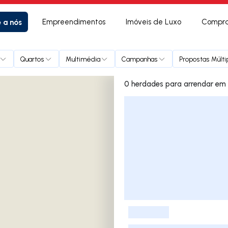
e a nós
Empreendimentos
Imóveis de Luxo
Compra
Quartos
Multimédia
Campanhas
Propostas Múlti
0 herdades pa
Lista de Imóveis
-