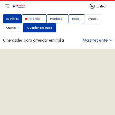
Entrar
Abri menu principal
Logo
Ir para página inicial
Entrar
Filtros
Arrendar
Herdade
Itália
Preço
Filtros
Quartos
Guardar pesquisa
Guardar pesquisa
Mais recente
0 herdades para arrendar em Itália