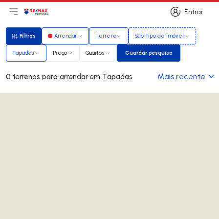
Entrar
Abri menu principal
Logo
Ir para página inicial
Entrar
Filtros
Arrendar
Terreno
Sub-tipo de imóvel
Filtros
Tapadas
Preço
Quartos
Guardar pesquisa
Guardar pesquisa
Mais recente
0 terrenos para arrendar em Tapadas