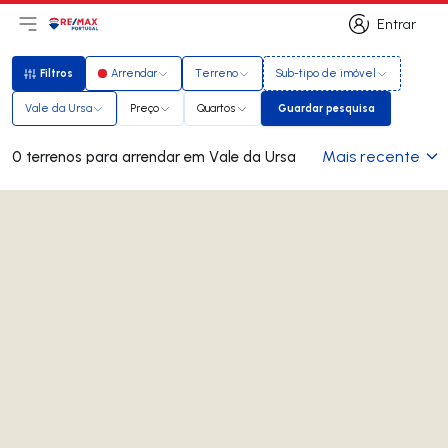
Entrar
Abri menu principal
Logo
Ir para página inicial
Entrar
Filtros
Arrendar
Terreno
Sub-tipo de imóvel
Filtros
Vale da Ursa
Preço
Quartos
Guardar pesquisa
Guardar pesquisa
Mais recente
0 terrenos para arrendar em Vale da Ursa