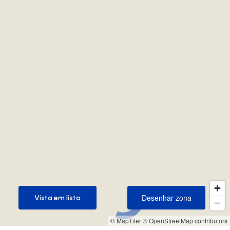
Desenhar zona
Vista em lista
Desenhar zona
Vista em lista
© MapTiler
© OpenStreetMap contributors