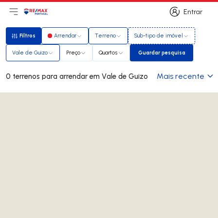
Entrar
Abri menu principal
Logo
Ir para página inicial
Entrar
Filtros
Arrendar
Terreno
Sub-tipo de imóvel
Filtros
Vale de Guizo
Preço
Quartos
Guardar pesquisa
Guardar pesquisa
Mais recente
0 terrenos para arrendar em Vale de Guizo