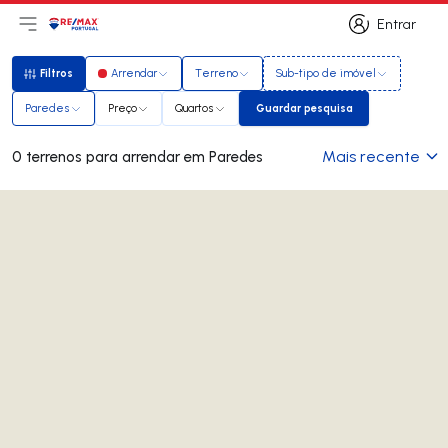
Entrar
Abri menu principal
Logo
Ir para página inicial
Entrar
Filtros
Arrendar
Terreno
Sub-tipo de imóvel
Filtros
Paredes
Preço
Quartos
Guardar pesquisa
Guardar pesquisa
Mais recente
0 terrenos para arrendar em Paredes