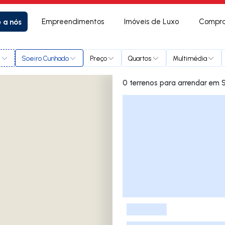
e a nós
Empreendimentos
Imóveis de Luxo
Compra
l
Soeiro Cunhado
Preço
Quartos
Multimédia
0 terrenos
Lista de Imóveis
-