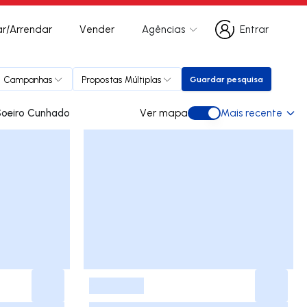
r/Arrendar
Vender
Agências
Entrar
Entrar
Campanhas
Propostas Múltiplas
Guardar pesquisa
Guardar pesquisa
 para arrendar em Soeiro Cunhado
Ver mapa
Mais recente
Ver mapa
-