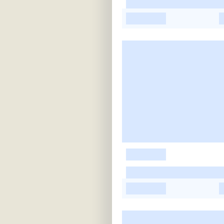
-
-
-
-
-
-
-