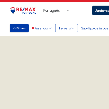
Português
Junte-s
Logo
Ir para página inicial
Arrendar
Terreno
Sub-tipo de imóve
Filtros
Filtros