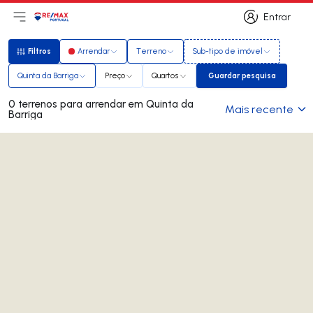
Entrar
Abri menu principal
Logo
Ir para página inicial
Entrar
Filtros
Arrendar
Terreno
Sub-tipo de imóvel
Filtros
Quinta da Barriga
Preço
Quartos
Guardar pesquisa
Guardar pesquisa
0 terrenos para arrendar em Quinta da
Mais recente
Barriga