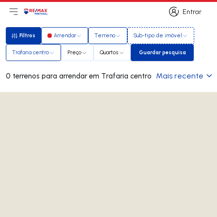
Entrar
Abri menu principal
Logo
Ir para página inicial
Entrar
Filtros
Arrendar
Terreno
Sub-tipo de imóvel
Filtros
Trafaria centro
Preço
Quartos
Guardar pesquisa
Guardar pesquisa
Mais recente
0 terrenos para arrendar em Trafaria centro