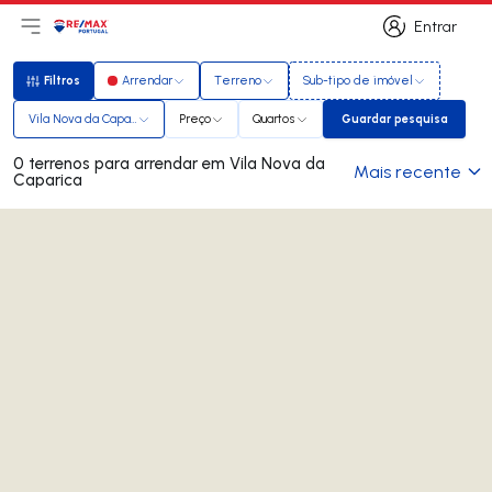
Entrar
Abri menu principal
Logo
Ir para página inicial
Entrar
Filtros
Arrendar
Terreno
Sub-tipo de imóvel
Filtros
Vila Nova da Caparica
Preço
Quartos
Guardar pesquisa
Guardar pesqui
0 terrenos para arrendar em Vila Nova da
Mais recente
Caparica