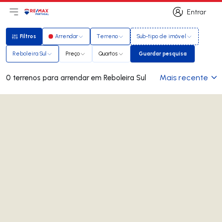
Entrar
Abri menu principal
Logo
Ir para página inicial
Entrar
Filtros
Arrendar
Terreno
Sub-tipo de imóvel
Filtros
Reboleira Sul
Preço
Quartos
Guardar pesquisa
Guardar pesquisa
Mais recente
0 terrenos para arrendar em Reboleira Sul