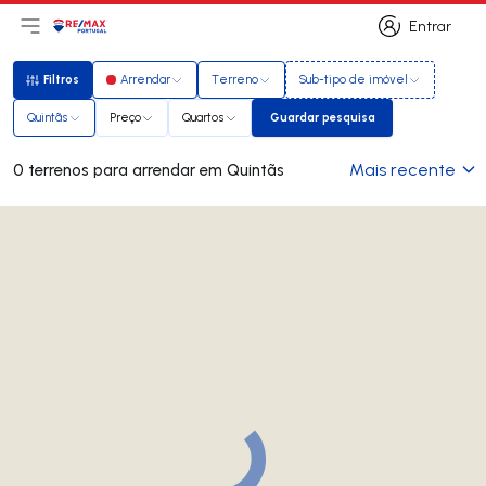
Entrar
Abri menu principal
Logo
Ir para página inicial
Entrar
Filtros
Arrendar
Terreno
Sub-tipo de imóvel
Filtros
Quintãs
Preço
Quartos
Guardar pesquisa
Guardar pesquisa
Mais recente
0 terrenos para arrendar em Quintãs