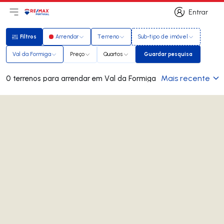
Entrar
Abri menu principal
Logo
Ir para página inicial
Entrar
Filtros
Arrendar
Terreno
Sub-tipo de imóvel
Filtros
Val da Formiga
Preço
Quartos
Guardar pesquisa
Guardar pesquisa
Mais recente
0 terrenos para arrendar em Val da Formiga