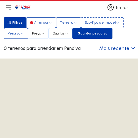
Entrar
Abri menu principal
Logo
Ir para página inicial
Entrar
Filtros
Arrendar
Terreno
Sub-tipo de imóvel
Filtros
Penalva
Preço
Quartos
Guardar pesquisa
Guardar pesquisa
Mais recente
0 terrenos para arrendar em Penalva