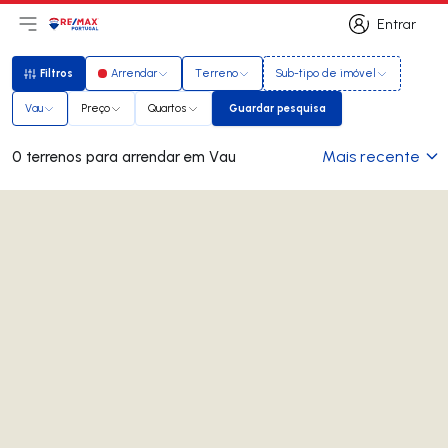
Entrar
Abri menu principal
Logo
Ir para página inicial
Entrar
Filtros
Arrendar
Terreno
Sub-tipo de imóvel
Filtros
Vau
Preço
Quartos
Guardar pesquisa
Guardar pesquisa
Mais recente
0 terrenos para arrendar em Vau