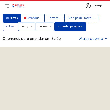
Entrar
Abri menu principal
Logo
Ir para página inicial
Entrar
Filtros
Arrendar
Terreno
Sub-tipo de imóvel
Filtros
Salão
Preço
Quartos
Guardar pesquisa
Guardar pesquisa
Mais recente
0 terrenos para arrendar em Salão