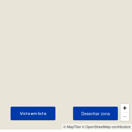
Desenhar zona
Vista em lista
Desenhar zona
Vista em lista
© MapTiler
© OpenStreetMap contributors