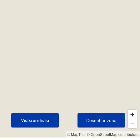
Desenhar zona
Vista em lista
Desenhar zona
Vista em lista
© MapTiler
© OpenStreetMap contributors