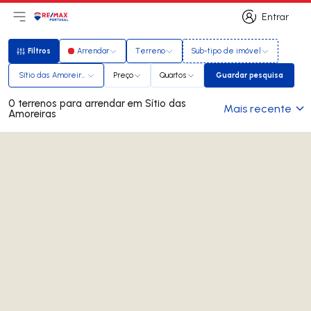
Entrar
Abri menu principal
Logo
Ir para página inicial
Entrar
Filtros
Arrendar
Terreno
Sub-tipo de imóvel
Filtros
Sítio das Amoreiras
Preço
Quartos
Guardar pesquisa
Guardar pesqui
0 terrenos para arrendar em Sítio das
Mais recente
Amoreiras