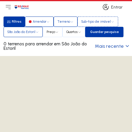
Entrar
Abri menu principal
Logo
Ir para página inicial
Entrar
Filtros
Arrendar
Terreno
Sub-tipo de imóvel
Filtros
São João do Estoril
Preço
Quartos
Guardar pesquisa
Guardar pesquis
0 terrenos para arrendar em São João do
Mais recente
Estoril