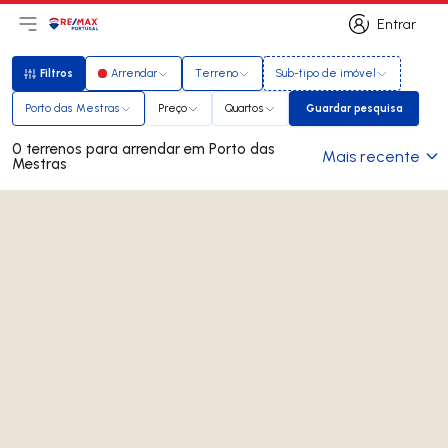
Entrar
Abri menu principal
Logo
Ir para página inicial
Entrar
Filtros
Arrendar
Terreno
Sub-tipo de imóvel
Filtros
Porto das Mestras
Preço
Quartos
Guardar pesquisa
Guardar pesquis
0 terrenos para arrendar em Porto das
Mais recente
Mestras