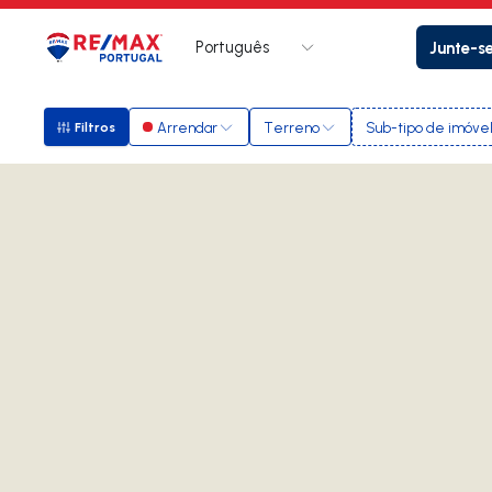
Português
Junte-s
Logo
Ir para página inicial
Arrendar
Terreno
Sub-tipo de imóve
Filtros
Filtros