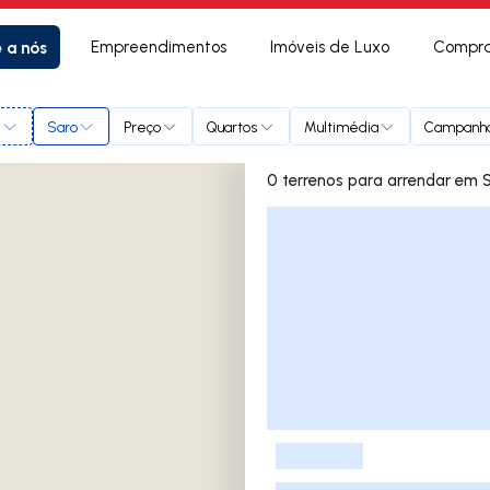
e a nós
Empreendimentos
Imóveis de Luxo
Compra
l
Saro
Preço
Quartos
Multimédia
Campanh
0 terrenos para a
Lista de Imóveis
-