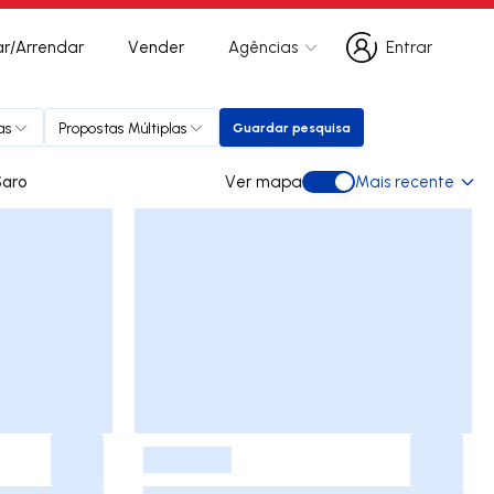
r/Arrendar
Vender
Agências
Entrar
Entrar
as
Propostas Múltiplas
Guardar pesquisa
Guardar pesquisa
rrendar em Saro
Ver mapa
Mais recente
Ver mapa
-