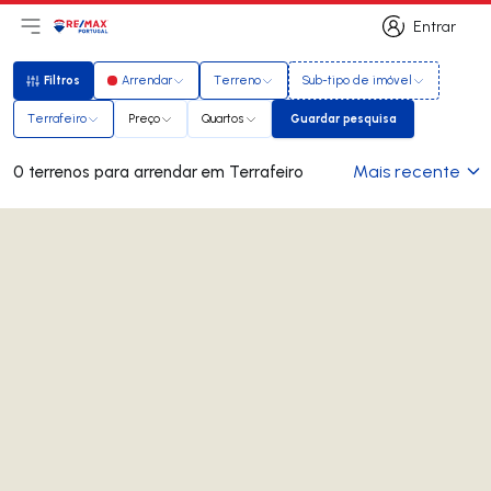
Entrar
Abri menu principal
Logo
Ir para página inicial
Entrar
Filtros
Arrendar
Terreno
Sub-tipo de imóvel
Filtros
Terrafeiro
Preço
Quartos
Guardar pesquisa
Guardar pesquisa
Mais recente
0 terrenos para arrendar em Terrafeiro