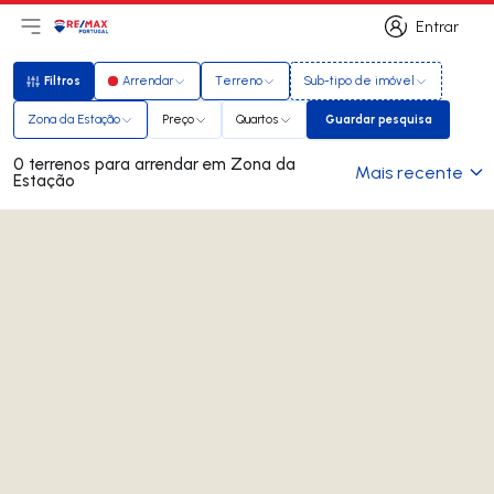
Entrar
Abri menu principal
Logo
Ir para página inicial
Entrar
Filtros
Arrendar
Terreno
Sub-tipo de imóvel
Filtros
Zona da Estação
Preço
Quartos
Guardar pesquisa
Guardar pesquisa
0 terrenos para arrendar em Zona da
Mais recente
Estação