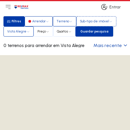
Entrar
Abri menu principal
Logo
Ir para página inicial
Entrar
Filtros
Arrendar
Terreno
Sub-tipo de imóvel
Filtros
Vista Alegre
Preço
Quartos
Guardar pesquisa
Guardar pesquisa
Mais recente
0 terrenos para arrendar em Vista Alegre