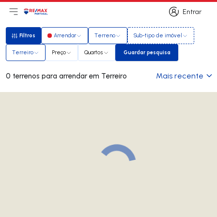
Entrar
Abri menu principal
Logo
Ir para página inicial
Entrar
Filtros
Arrendar
Terreno
Sub-tipo de imóvel
Filtros
Terreiro
Preço
Quartos
Guardar pesquisa
Guardar pesquisa
Mais recente
0 terrenos para arrendar em Terreiro