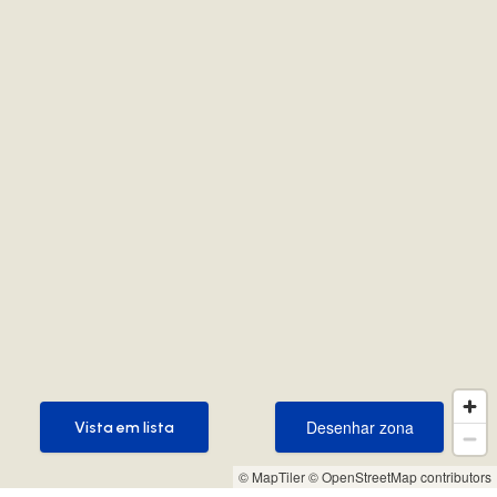
Desenhar zona
Vista em lista
Desenhar zona
Vista em lista
© MapTiler
© OpenStreetMap contributors