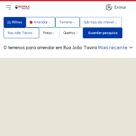
Entrar
Abri menu principal
Logo
Ir para página inicial
Entrar
Filtros
Arrendar
Terreno
Sub-tipo de imóvel
Filtros
Rua João Tavira
Preço
Quartos
Guardar pesquisa
Guardar pesquisa
Mais recente
0 terrenos para arrendar em Rua João Tavira