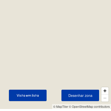
Desenhar zona
Vista em lista
Desenhar zona
Vista em lista
© MapTiler
© OpenStreetMap contributors