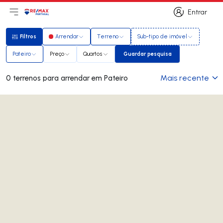
Entrar
Abri menu principal
Logo
Ir para página inicial
Entrar
Filtros
Arrendar
Terreno
Sub-tipo de imóvel
Filtros
Pateiro
Preço
Quartos
Guardar pesquisa
Guardar pesquisa
Mais recente
0 terrenos para arrendar em Pateiro