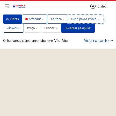
Entrar
Abri menu principal
Logo
Ir para página inicial
Entrar
Filtros
Arrendar
Terreno
Sub-tipo de imóvel
Filtros
Vila Mar
Preço
Quartos
Guardar pesquisa
Guardar pesquisa
Mais recente
0 terrenos para arrendar em Vila Mar